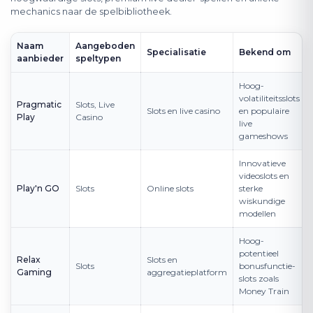
mechanics naar de spelbibliotheek.
Naam
Aangeboden
Specialisatie
Bekend om
aanbieder
speltypen
Hoog-
volatiliteitsslots
Pragmatic
Slots, Live
Slots en live casino
en populaire
Play
Casino
live
gameshows
Innovatieve
videoslots en
Play'n GO
Slots
Online slots
sterke
wiskundige
modellen
Hoog-
potentieel
Relax
Slots en
Slots
bonusfunctie-
Gaming
aggregatieplatform
slots zoals
Money Train