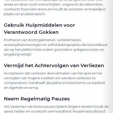
sessie en deze nooit overschrijden, ongeacht de uitkomsten,
voorkomt financiële stress en houdt de activiteit vermakelijk in
plaats van problematisch.
Gebruik Hulpmiddelen voor
Verantwoord Gokken
Profiteren van stortingslimieten, verlieslimieten,
sessietijdherinneringen en zelfuitsluitingsopties die beschikbaar
zijn op het platform bevordert gezondere gokgewoonten en
langdurig welzijn.
Vermijd het Achtervolgen van Verliezen
Accepteren dat verliezen deel uitmaken van het spel en het
vermijden van hogere inzetten om eerdere verliezen te
compenseren, handhaaft discipline en beschermt uw bankroll
en algehele ervaring.
Neem Regelmatig Pauzes
Het inplannen van korte pauzes tijdens langere sessies houdt de
geest helder en voorkomt vermoeidheid. Regelmatig afstand