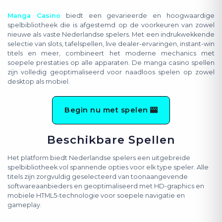
Manga Casino
biedt een gevarieerde en hoogwaardige
spelbibliotheek die is afgestemd op de voorkeuren van zowel
nieuwe als vaste Nederlandse spelers. Met een indrukwekkende
selectie van slots, tafelspellen, live dealer-ervaringen, instant-win
titels en meer, combineert het moderne mechanics met
soepele prestaties op alle apparaten. De manga casino spellen
zijn volledig geoptimaliseerd voor naadloos spelen op zowel
desktop als mobiel.
Begin nu met spelen 🎰
Beschikbare Spellen
Het platform biedt Nederlandse spelers een uitgebreide
spelbibliotheek vol spannende opties voor elk type speler. Alle
titels zijn zorgvuldig geselecteerd van toonaangevende
softwareaanbieders en geoptimaliseerd met HD-graphics en
mobiele HTML5-technologie voor soepele navigatie en
gameplay.