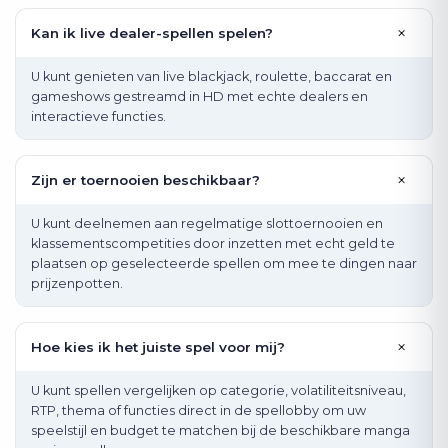
+
Kan ik live dealer-spellen spelen?
U kunt genieten van live blackjack, roulette, baccarat en
gameshows gestreamd in HD met echte dealers en
interactieve functies.
+
Zijn er toernooien beschikbaar?
U kunt deelnemen aan regelmatige slottoernooien en
klassementscompetities door inzetten met echt geld te
plaatsen op geselecteerde spellen om mee te dingen naar
prijzenpotten.
+
Hoe kies ik het juiste spel voor mij?
U kunt spellen vergelijken op categorie, volatiliteitsniveau,
RTP, thema of functies direct in de spellobby om uw
speelstijl en budget te matchen bij de beschikbare manga