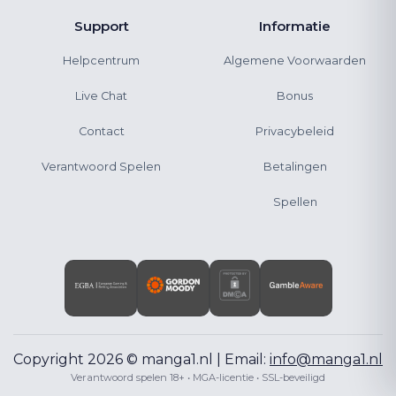
Support
Informatie
Helpcentrum
Algemene Voorwaarden
Live Chat
Bonus
Contact
Privacybeleid
Verantwoord Spelen
Betalingen
Spellen
Copyright 2026 © manga1.nl | Email:
info@manga1.nl
Verantwoord spelen 18+ • MGA-licentie • SSL-beveiligd