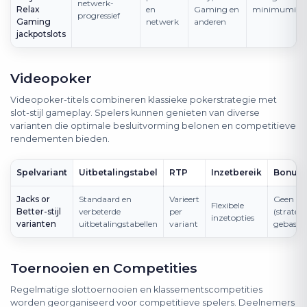
netwerk-
Relax
en
Gaming en
minimuminze
progressief
Gaming
netwerk
anderen
jackpotslots
Videopoker
Videopoker-titels combineren klassieke pokerstrategie met
slot-stijl gameplay. Spelers kunnen genieten van diverse
varianten die optimale besluitvorming belonen en competitieve
rendementen bieden.
Spelvariant
Uitbetalingstabel
RTP
Inzetbereik
Bonusr
Jacks or
Standaard en
Varieert
Geen
Flexibele
Better-stijl
verbeterde
per
(strategi
inzetopties
varianten
uitbetalingstabellen
variant
gebasee
Toernooien en Competities
Regelmatige slottoernooien en klassementscompetities
worden georganiseerd voor competitieve spelers. Deelnemers