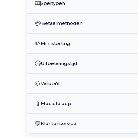
🎰
Speltypen
💳
Betaalmethoden
💸
Min. storting
⏱️
Uitbetalingstijd
💱
Valuta's
📱
Mobiele app
💬
Klantenservice