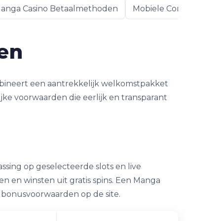
anga Casino Betaalmethoden
Mobiele Compatibilite
a
Bulky Dice
en
AMATIC
Golden Shower
NOLIMITCITY
mbineert een aantrekkelijk welkomstpakket
ke voorwaarden die eerlijk en transparant
assing op geselecteerde slots en live
en en winsten uit gratis spins. Een Manga
e bonusvoorwaarden op de site.