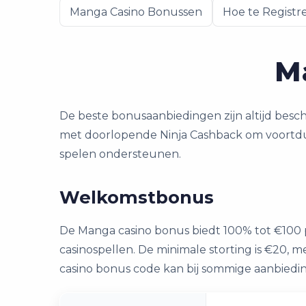
Manga Casino Bonussen
Hoe te Registr
Farmhouse
M
HACKSAW
Pearl Coin Rise
RUBYPLAY
De beste bonusaanbiedingen zijn altijd besc
met doorlopende Ninja Cashback om voortdure
spelen ondersteunen.
Welkomstbonus
De Manga casino bonus biedt 100% tot €100 plu
casinospellen. De minimale storting is €20, 
casino bonus code kan bij sommige aanbiedin