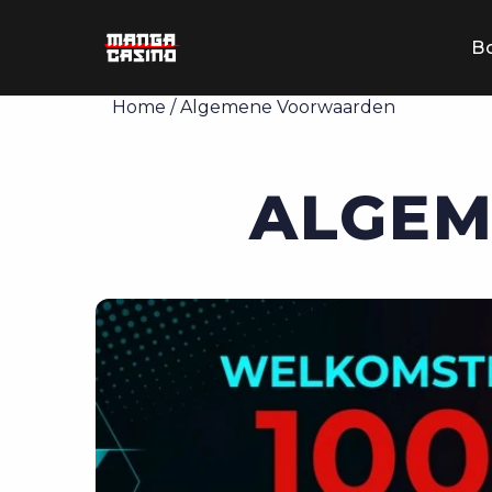
B
Home
/
Algemene Voorwaarden
ALGE