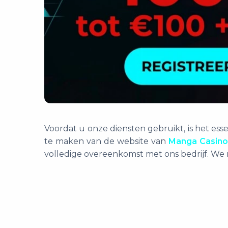
Voordat u onze diensten gebruikt, is het es
te maken van de website van
Manga Casino
volledige overeenkomst met ons bedrijf. We 